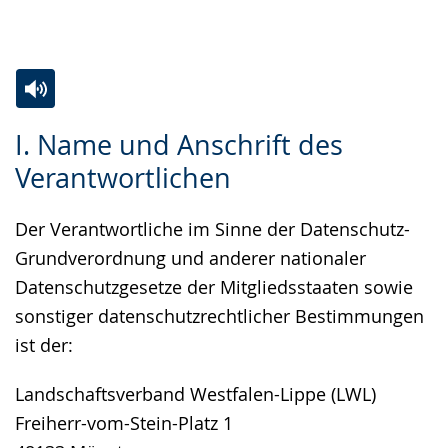
Gebärdensprache
wird
angezeigt.
Zur
Aktiviere
Ein
I. Name und Anschrift des
Leichten
Audio-
Video
Verantwortlichen
Sprache
Unterstützung.
in
wechseln.
Deutscher
Der Verantwortliche im Sinne der Datenschutz-
Gebärdensprache
Grundverordnung und anderer nationaler
wird
Datenschutzgesetze der Mitgliedsstaaten sowie
angezeigt.
sonstiger datenschutzrechtlicher Bestimmungen
ist der:
Landschaftsverband Westfalen-Lippe (LWL)
Freiherr-vom-Stein-Platz 1