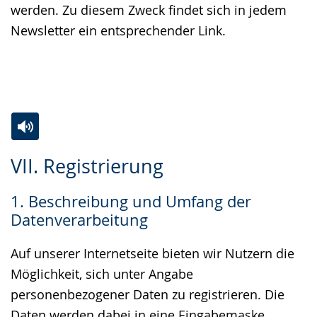
werden. Zu diesem Zweck findet sich in jedem
Newsletter ein entsprechender Link.
Zur
Aktiviere
Ein
VII. Registrierung
Leichten
Audio-
Video
Sprache
Unterstützung.
in
1. Beschreibung und Umfang der
wechseln.
Deutscher
Datenverarbeitung
Gebärdensprache
wird
Auf unserer Internetseite bieten wir Nutzern die
angezeigt.
Möglichkeit, sich unter Angabe
personenbezogener Daten zu registrieren. Die
Daten werden dabei in eine Eingabemaske