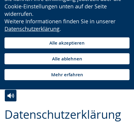
Cookie-Einstellungen unten auf der Seite
widerrufen.
Weitere Informationen finden Sie in unserer
Datenschutzerklärung
.
Alle akzeptieren
Alle ablehnen
Mehr erfahren
Zur
Aktiviere
Ein
Datenschutzerklärung
Leichten
Audio-
Video
Sprache
Unterstützung.
in
wechseln.
Deutscher