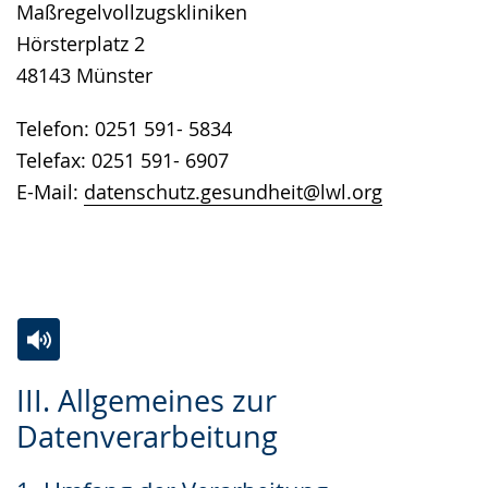
Maßregelvollzugskliniken
Hörsterplatz 2
48143 Münster
Telefon: 0251 591- 5834
Telefax: 0251 591- 6907
E-Mail:
datenschutz.gesundheit@lwl.org
Zur
Aktiviere
Ein
III. Allgemeines zur
Leichten
Audio-
Video
Datenverarbeitung
Sprache
Unterstützung.
in
wechseln.
Deutscher