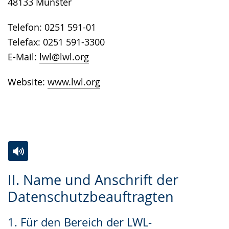
48133 Münster
Telefon: 0251 591-01
Telefax: 0251 591-3300
E-Mail:
lwl@lwl.org
Website:
www.lwl.org
Zur
Aktiviere
Ein
II. Name und Anschrift der
Leichten
Audio-
Video
Datenschutzbeauftragten
Sprache
Unterstützung.
in
wechseln.
Deutscher
1. Für den Bereich der LWL-
Gebärdensprache