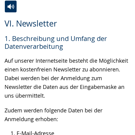
Zur
Aktiviere
Ein
VI. Newsletter
Leichten
Audio-
Video
Sprache
Unterstützung.
in
1. Beschreibung und Umfang der
wechseln.
Deutscher
Datenverarbeitung
Gebärdensprache
wird
Auf unserer Internetseite besteht die Möglichkeit
angezeigt.
einen kostenfreien Newsletter zu abonnieren.
Dabei werden bei der Anmeldung zum
Newsletter die Daten aus der Eingabemaske an
uns übermittelt.
Zudem werden folgende Daten bei der
Anmeldung erhoben:
E-Mail-Adresse