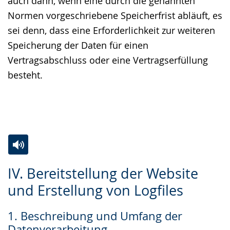
auch dann, wenn eine durch die genannten
Normen vorgeschriebene Speicherfrist abläuft, es
sei denn, dass eine Erforderlichkeit zur weiteren
Speicherung der Daten für einen
Vertragsabschluss oder eine Vertragserfüllung
besteht.
Zur
Aktiviere
Ein
IV. Bereitstellung der Website
Leichten
Audio-
Video
und Erstellung von Logfiles
Sprache
Unterstützung.
in
wechseln.
Deutscher
1. Beschreibung und Umfang der
Gebärdensprache
Datenverarbeitung