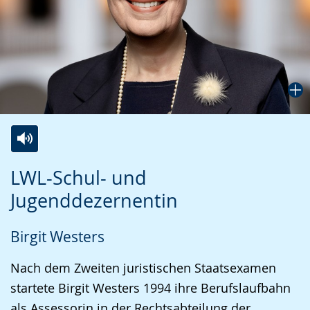
Zur
Aktiviere
Ein
LWL-Schul- und
Leichten
Audio-
Video
Jugenddezernentin
Sprache
Unterstützung.
in
wechseln.
Deutscher
Birgit Westers
Gebärdensprache
wird
Nach dem Zweiten juristischen Staatsexamen
angezeigt.
startete Birgit Westers 1994 ihre Berufslaufbahn
als Assessorin in der Rechtsabteilung der