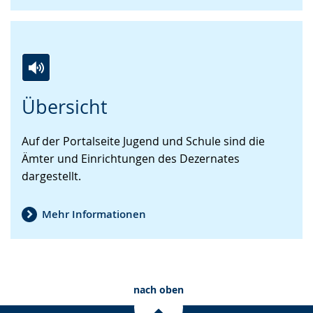
Zur
Aktiviere
Ein
Übersicht
Leichten
Audio-
Video
Sprache
Unterstützung.
in
Auf der Portalseite Jugend und Schule sind die
wechseln.
Deutscher
Ämter und Einrichtungen des Dezernates
Gebärdensprache
dargestellt.
wird
angezeigt.
Mehr Informationen
nach oben