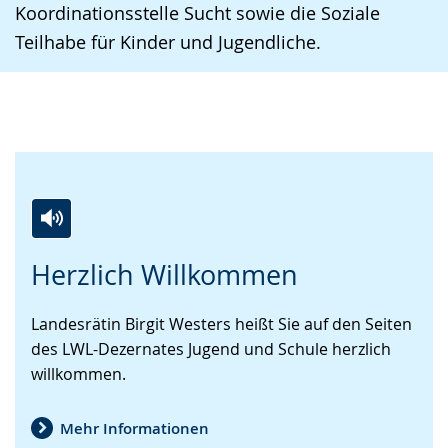
Koordinationsstelle Sucht sowie die Soziale
Teilhabe für Kinder und Jugendliche.
Zur
Aktiviere
Ein
Herzlich Willkommen
Leichten
Audio-
Video
Sprache
Unterstützung.
in
Landesrätin Birgit Westers heißt Sie auf den Seiten
wechseln.
Deutscher
des LWL-Dezernates Jugend und Schule herzlich
Gebärdensprache
willkommen.
wird
angezeigt.
Mehr Informationen